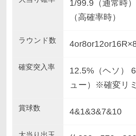
1/99.9（通常時） 
（高確率時）
ラウンド数
4or8or12or16
確変突入率
12.5%（ヘソ） 
ュー）※確変リ
賞球数
4&1&3&7&10
大当り出玉