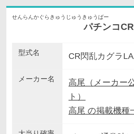
せんらんかぐらきゅうじゅうきゅうばー
パチンコCR閃乱カグラ
型式名
CR閃乱カグラLA
メーカー名
高尾（メーカー
ト）
高尾 の掲載機種
大当り確率