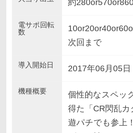
約280or570or86
電サポ回転
10or20or40or60
数
次回まで
導入開始日
2017年06月05
機種概要
個性的なスペッ
得た「CR閃乱カ
遊パチでも参上