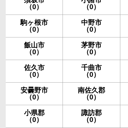
（0）
（0）
駒ヶ根市
中野市
（0）
（0）
飯山市
茅野市
（0）
（0）
佐久市
千曲市
（0）
（0）
安曇野市
南佐久郡
（0）
（0）
小県郡
諏訪郡
（0）
（0）