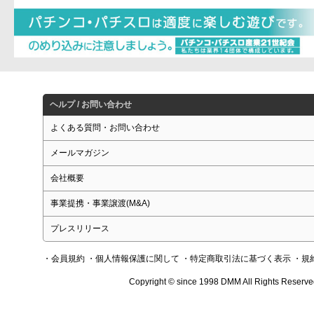
ヘルプ / お問い合わせ
よくある質問・お問い合わせ
メールマガジン
会社概要
事業提携・事業譲渡(M&A)
プレスリリース
・会員規約
・個人情報保護に関して
・特定商取引法に基づく表示
・規
Copyright © since 1998 DMM All Rights Reserve