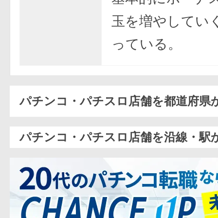
玉を増やしてい
っている。
パチンコ・パチスロ店舗を都道府県
パチンコ・パチスロ店舗を沿線・駅