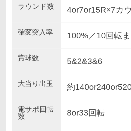
ラウンド数
4or7or15R×7
確変突入率
100%／10回転
賞球数
5&2&3&6
大当り出玉
約140or240or52
電サポ回転
8or33回転
数