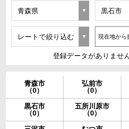
現在地から
登録データがありませ
青森市
弘前市
（0）
（0）
黒石市
五所川原市
（0）
（0）
三沢市
むつ市