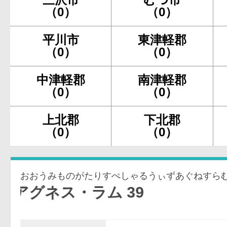
（0）
（0）
平川市
東津軽郡
（0）
（0）
中津軽郡
南津軽郡
（0）
（0）
上北郡
下北郡
（0）
（0）
ス・ラム 39