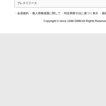
プレスリリース
・会員規約
・個人情報保護に関して
・特定商取引法に基づく表示
・規
Copyright © since 1998 DMM All Rights Reserve