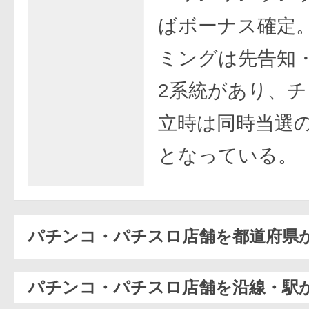
ばボーナス確定
ミングは先告知
2系統があり、
立時は同時当選
となっている。
パチンコ・パチスロ店舗を都道府県
パチンコ・パチスロ店舗を沿線・駅