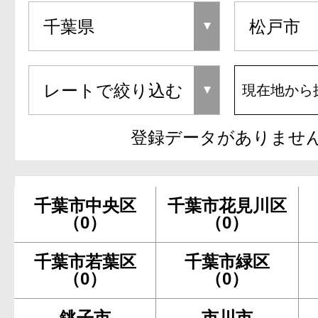
現在地から
登録データがありませ
千葉市中央区
千葉市花見川区
（0）
（0）
千葉市若葉区
千葉市緑区
（0）
（0）
銚子市
市川市