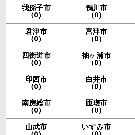
我孫子市
鴨川市
（0）
（0）
君津市
富津市
（0）
（0）
四街道市
袖ヶ浦市
（0）
（0）
印西市
白井市
（0）
（0）
南房総市
匝瑳市
（0）
（0）
山武市
いすみ市
（0）
（0）