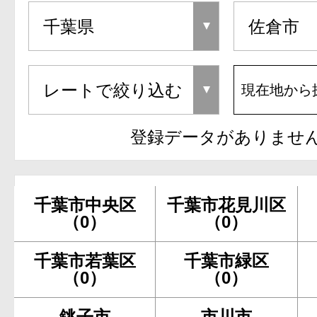
現在地から
登録データがありませ
千葉市中央区
千葉市花見川区
（0）
（0）
千葉市若葉区
千葉市緑区
（0）
（0）
銚子市
市川市