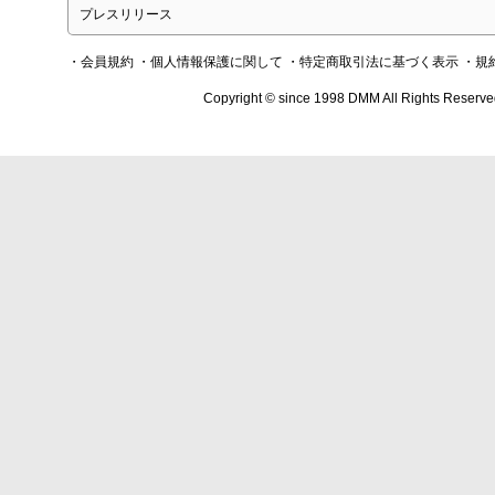
プレスリリース
・会員規約
・個人情報保護に関して
・特定商取引法に基づく表示
・規
Copyright © since 1998 DMM All Rights Reserve