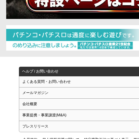
ヘルプ / お問い合わせ
よくある質問・お問い合わせ
メールマガジン
会社概要
事業提携・事業譲渡(M&A)
プレスリリース