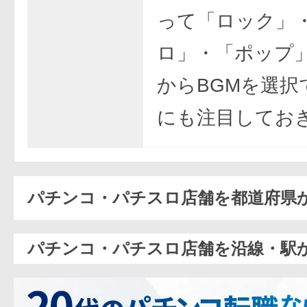
って「ロック」
ロ」・「ポップ
からBGMを選択
にも注目してお
パチンコ・パチスロ店舗を都道府県
パチンコ・パチスロ店舗を沿線・駅