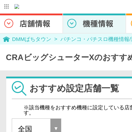
DMMぱちタウン
パチンコ・パチスロ機種情報
CRAビッグシューターXのおすす
おすすめ設定店舗一覧
※該当機種をおすすめ機種に設定している店
す。