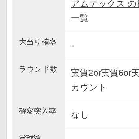
アムテックス の
一覧
大当り確率
-
ラウンド数
実質2or実質6or実
カウント
確変突入率
なし
賞球数