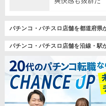
爽快感も抜群だ
パチンコ・パチスロ店舗を都道府県
パチンコ・パチスロ店舗を沿線・駅