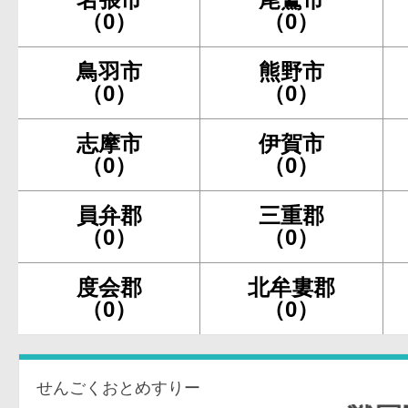
（0）
（0）
鳥羽市
熊野市
（0）
（0）
志摩市
伊賀市
（0）
（0）
員弁郡
三重郡
（0）
（0）
度会郡
北牟婁郡
（0）
（0）
せんごくおとめすりー