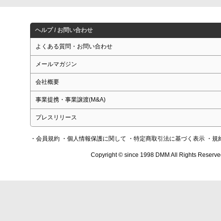
ヘルプ / お問い合わせ
よくある質問・お問い合わせ
メールマガジン
会社概要
事業提携・事業譲渡(M&A)
プレスリリース
・会員規約
・個人情報保護に関して
・特定商取引法に基づく表示
・規
Copyright © since 1998 DMM All Rights Reserve