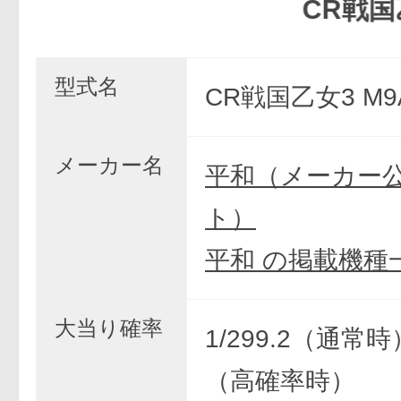
CR戦国乙女3 
型式名
CR戦国乙女3 M9
メーカー名
平和（メーカー
ト）
平和 の掲載機種
大当り確率
1/299.2（通常時）
（高確率時）