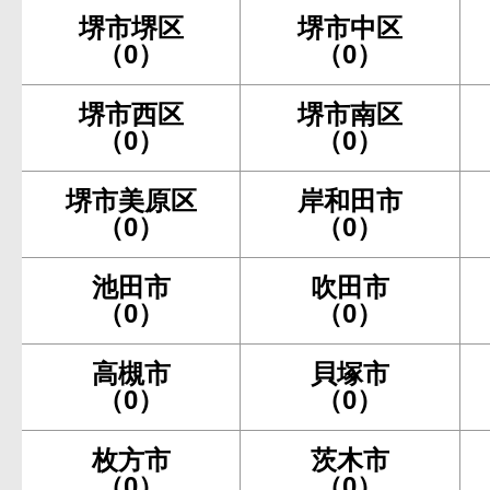
堺市堺区
堺市中区
（0）
（0）
堺市西区
堺市南区
（0）
（0）
堺市美原区
岸和田市
（0）
（0）
池田市
吹田市
（0）
（0）
高槻市
貝塚市
（0）
（0）
枚方市
茨木市
（0）
（0）