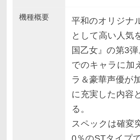
機種概要
平和のオリジナ
として高い人気
国乙女』の第3弾
でのキャラに加
ラ＆豪華声優が
に充実した内容
る。
スペックは確変突
0％のSTタイプで