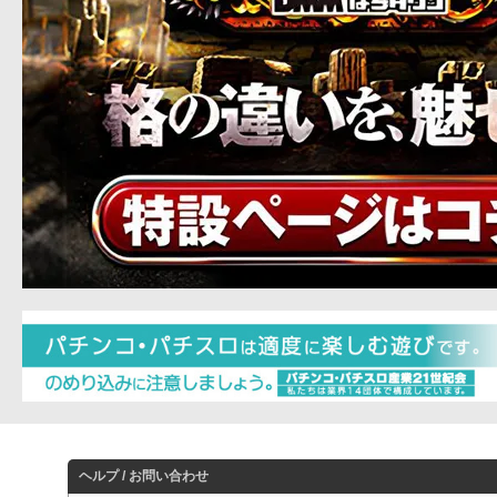
ヘルプ / お問い合わせ