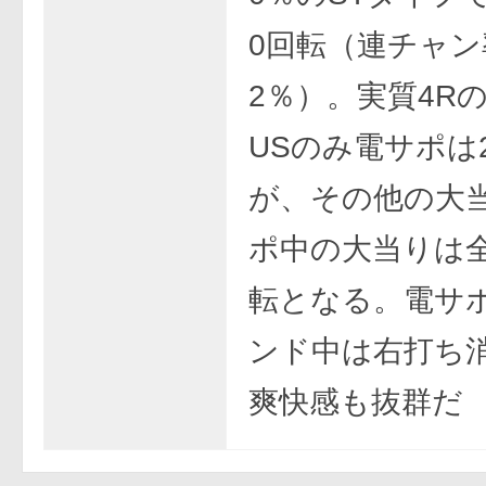
0回転（連チャン
2％）。実質4Rの
USのみ電サポは
が、その他の大
ポ中の大当りは全
転となる。電サ
ンド中は右打ち
爽快感も抜群だ