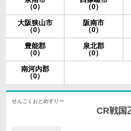
（0）
（0）
大阪狭山市
阪南市
（0）
（0）
豊能郡
泉北郡
（0）
（0）
南河内郡
（0）
せんごくおとめすりー
CR戦国乙女3 M