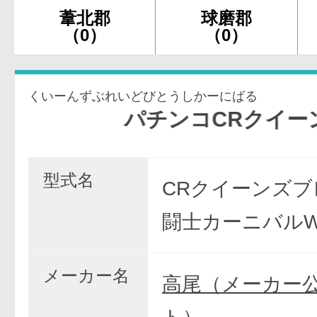
葦北郡
球磨郡
（0）
（0）
くいーんずぶれいどびとうしかーにばる
パチンコCRクイーンズブレ
型式名
CRクイーンズブ
闘士カーニバルW
メーカー名
高尾（メーカー