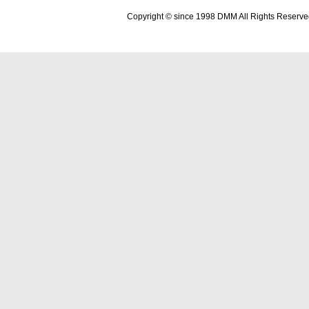
Copyright © since 1998 DMM All Rights Reserve