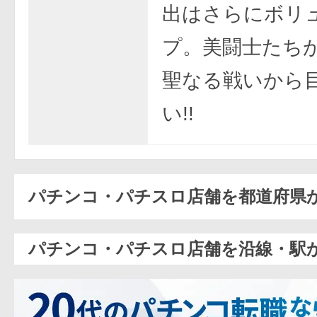
出はさらにボリ
プ。美闘士たち
聖なる戦いから
い!!
パチンコ・パチスロ店舗を都道府県
パチンコ・パチスロ店舗を沿線・駅