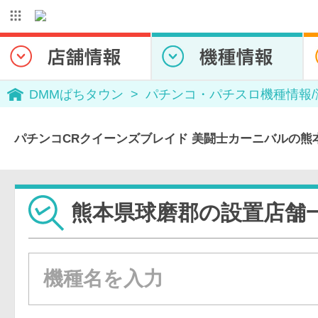
DMMぱちタウン
パチンコ・パチスロ機種情報
パチンコCRクイーンズブレイド 美闘士カーニバルの熊
熊本県球磨郡の設置店舗