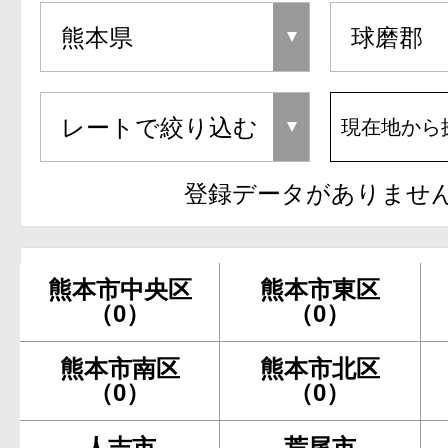
現在地から
登録データがありませ
熊本市中央区
熊本市東区
（0）
（0）
熊本市南区
熊本市北区
（0）
（0）
人吉市
荒尾市