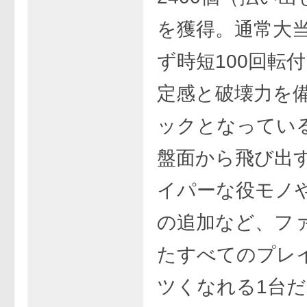
を獲得。通常大
ず時短100回転
定感と破壊力を
ックとなって
盤面から飛び出
イパーな役モノ
の追加など、フ
たすべてのプレ
ツくなれる1台だ