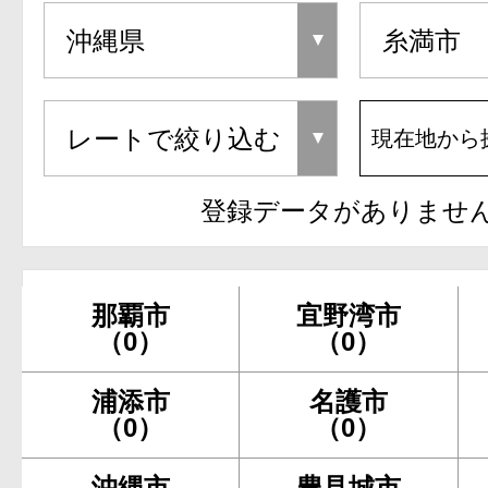
現在地から
登録データがありませ
那覇市
宜野湾市
（0）
（0）
浦添市
名護市
（0）
（0）
沖縄市
豊見城市