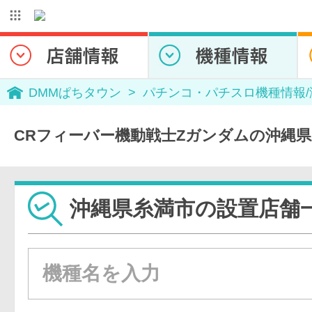
DMMぱちタウン
パチンコ・パチスロ機種情報
CRフィーバー機動戦士Zガンダムの沖縄
沖縄県糸満市の設置店舗