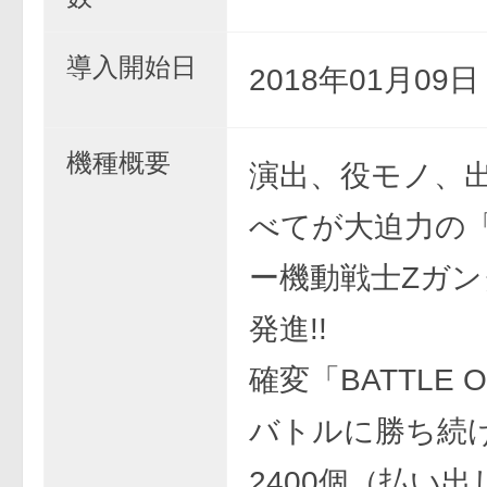
導入開始日
2018年01月09
機種概要
演出、役モノ、
べてが大迫力の
ー機動戦士Zガ
発進!!
確変「BATTLE 
バトルに勝ち続
2400個（払い