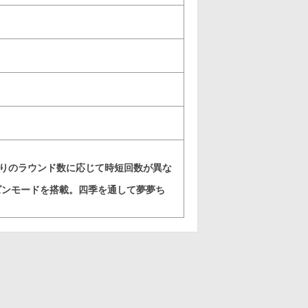
当りのラウンド数に応じて時短回数が異な
ズンモードを搭載。四季を通して夢夢ち