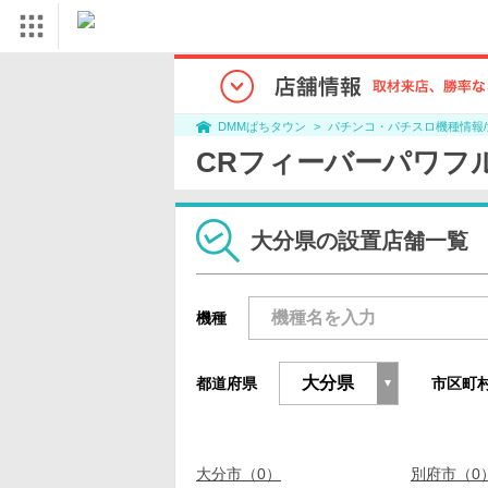
パチンコ・パチスロ機種情報
DMMぱちタウン
CRフィーバーパワフル
大分県の設置店舗一覧
機種
都道府県
市区町
大分市（0）
別府市（0