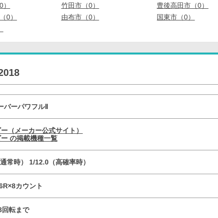
0）
竹田市（0）
豊後高田市（0）
（0）
由布市（0）
国東市（0）
）
018
ーバーパワフルⅡ
ビー（メーカー公式サイト）
ー の掲載機種一覧
9（通常時） 1/12.0（高確率時）
r16R×8カウント
／8回転まで