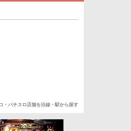
ンコ・パチスロ店舗を沿線・駅から探す