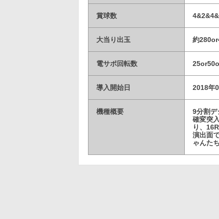
賞球数
4&2&4&
大当り出玉
約280or
電サポ回転数
25or50
導入開始日
2018年
機種概要
9分割
確変突入
り、16
演出面
ゃんた