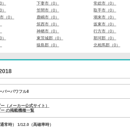
0）
下妻市（0）
常総市（0）
0）
笠間市（0）
取手市（0）
市（0）
鹿嶋市（0）
潮来市（0）
）
筑西市（0）
坂東市（0）
）
神栖市（0）
行方市（0）
0）
東茨城郡（0）
那珂郡（0）
）
猿島郡（0）
北相馬郡（0）
018
ーバーパワフルⅡ
ビー（メーカー公式サイト）
ー の掲載機種一覧
9（通常時） 1/12.0（高確率時）