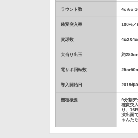
ラウンド数
4or6o
確変突入率
100%
賞球数
4&2&4&
大当り出玉
約280or
電サポ回転数
25or50
導入開始日
2018年
機種概要
9分割
確変突入
り、16
演出面
ゃんた