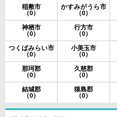
稲敷市
かすみがうら市
（0）
（0）
神栖市
行方市
（0）
（0）
つくばみらい市
小美玉市
（0）
（0）
那珂郡
久慈郡
（0）
（0）
結城郡
猿島郡
（0）
（0）