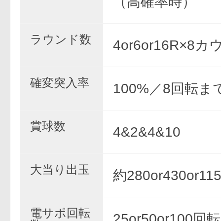
（高確率時）
ラウンド数
4or6or16R×8
確変突入率
100%／8回転ま
賞球数
4&2&4&10
大当り出玉
約280or430or11
電サポ回転
25or50or100回転