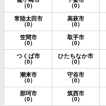
（0）
（0）
常陸太田市
高萩市
（0）
（0）
笠間市
取手市
（0）
（0）
つくば市
ひたちなか市
（0）
（0）
潮来市
守谷市
（0）
（0）
那珂市
筑西市
（0）
（0）