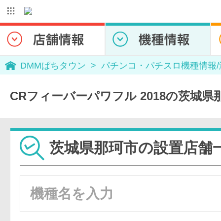
DMMぱちタウン
パチンコ・パチスロ機種情報
CRフィーバーパワフル 2018の茨城
茨城県那珂市の設置店舗