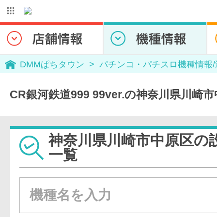
DMMぱちタウン
パチンコ・パチスロ機種情報
CR銀河鉄道999 99ver.の神奈川県川
神奈川県川崎市中原区の
一覧