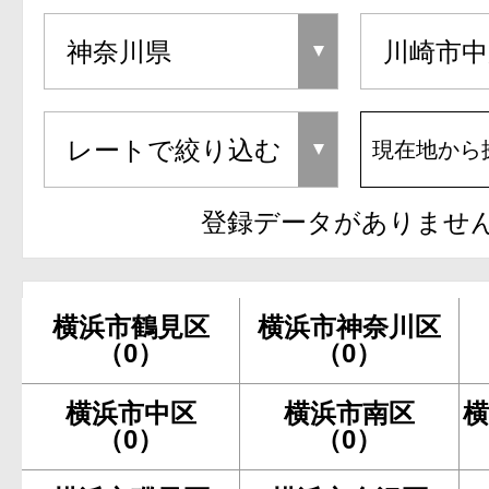
現在地から
登録データがありませ
横浜市鶴見区
横浜市神奈川区
（0）
（0）
横浜市中区
横浜市南区
横
（0）
（0）