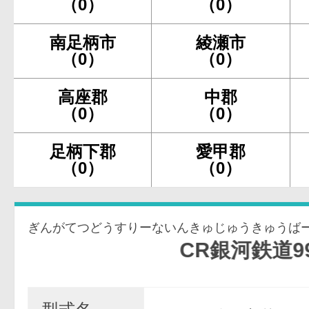
（0）
（0）
南足柄市
綾瀬市
（0）
（0）
高座郡
中郡
（0）
（0）
足柄下郡
愛甲郡
（0）
（0）
ぎんがてつどうすりーないんきゅじゅうきゅうば
CR銀河鉄道999 99ve