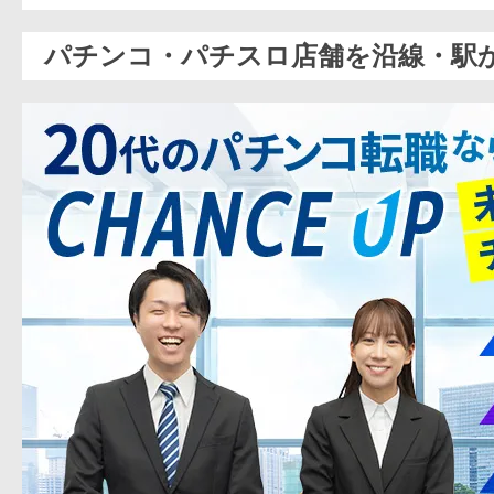
パチンコ・パチスロ店舗を沿線・駅