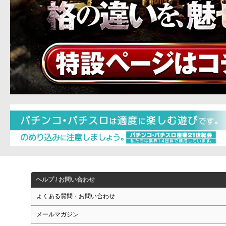
ヘルプ / お問い合わせ
よくある質問・お問い合わせ
メールマガジン