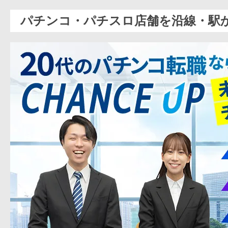
パチンコ・パチスロ店舗を沿線・駅