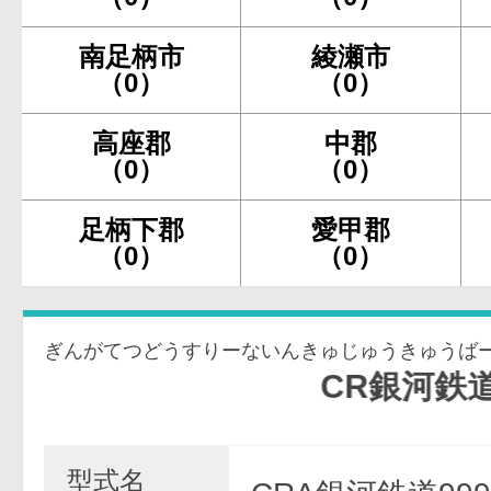
南足柄市
綾瀬市
（0）
（0）
高座郡
中郡
（0）
（0）
足柄下郡
愛甲郡
（0）
（0）
ぎんがてつどうすりーないんきゅじゅうきゅうば
CR銀河鉄道999 99
型式名