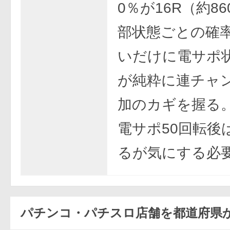
0％が16R（約8
部状態ごとの確
いだけに電サポ
が純粋に連チャ
加のカギを握る
電サポ50回転後
るが気にする必
パチンコ・パチスロ店舗を都道府県