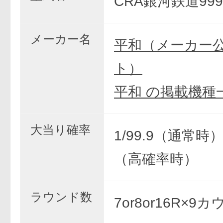
CRA銀河鉄道999
メーカー名
平和（メーカー
ト）
平和 の掲載機種
大当り確率
1/99.9（通常時） 
（高確率時）
ラウンド数
7or8or16R×9