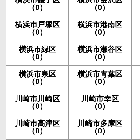
（0）
（0）
横浜市戸塚区
横浜市港南区
（0）
（0）
横浜市緑区
横浜市瀬谷区
（0）
（0）
横浜市泉区
横浜市青葉区
（0）
（0）
川崎市川崎区
川崎市幸区
（0）
（0）
川崎市高津区
川崎市多摩区
（0）
（0）