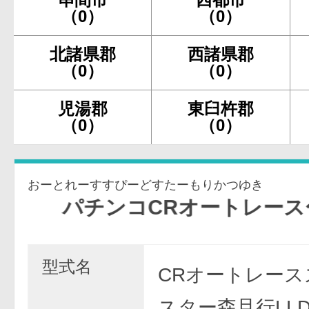
（0）
（0）
北諸県郡
西諸県郡
（0）
（0）
児湯郡
東臼杵郡
（0）
（0）
おーとれーすすぴーどすたーもりかつゆき
チンコCRオートレース〜スピードス
型式名
CRオートレース
スター森且行LL