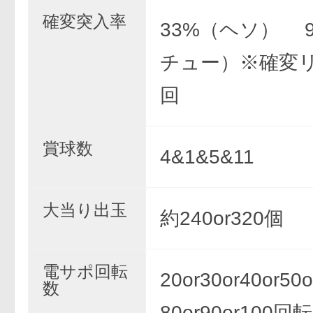
確変突入率
33%（ヘソ） 
チュー）※確変
回
賞球数
4&1&5&11
大当り出玉
約240or320個
電サポ回転
20or30or40or50o
数
80or90or100回