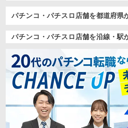
パチンコ・パチスロ店舗を都道府県
パチンコ・パチスロ店舗を沿線・駅