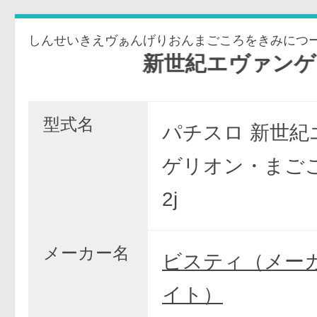
しんせいきえヴぁんげりおんまごころをきみにつ
新世紀エヴァンゲリオン
型式名
パチスロ 新世紀
ゲリオン・まご
2j
メーカー名
ビスティ（メー
イト）