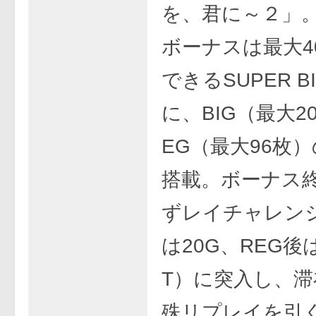
を、君に～２」
ボーナスは最大4
できるSUPER B
に、BIG（最大2
EG（最大96枚
搭載。ボーナス
ずレイチャレンジ
は20G、REG後
T）に突入し、滞
殊リプレイを引