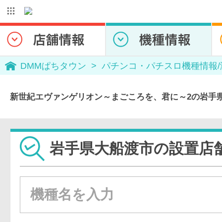
DMMぱちタウン
パチンコ・パチスロ機種情報
新世紀エヴァンゲリオン～まごころを、君に～2の岩手
岩手県大船渡市の設置店