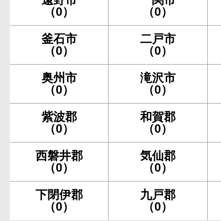
（0）
（0）
釜石市
二戸市
（0）
（0）
奥州市
滝沢市
（0）
（0）
紫波郡
和賀郡
（0）
（0）
西磐井郡
気仙郡
（0）
（0）
下閉伊郡
九戸郡
（0）
（0）