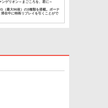
ァンゲリオン～まごころを、君に～
REG（最大96枚）の3種類を搭載。ボーナ
し、滞在中に特殊リプレイを引くことがで