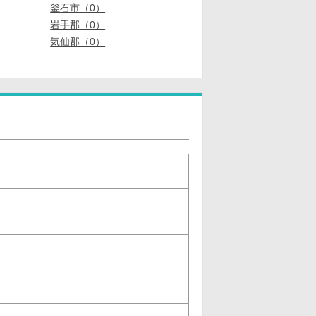
釜石市（0）
岩手郡（0）
気仙郡（0）