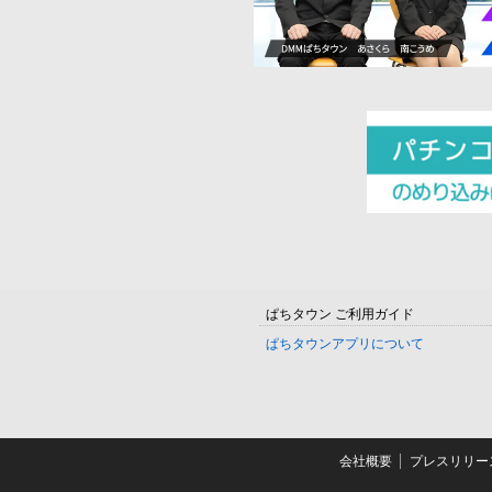
ぱちタウン ご利用ガイド
ぱちタウンアプリについて
会社概要
プレスリリー