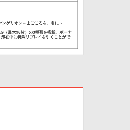
ァンゲリオン～まごころを、君に～
REG（最大96枚）の3種類を搭載。ボーナ
し、滞在中に特殊リプレイを引くことがで