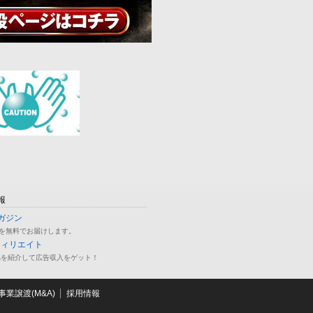
報
ガジン
を無料でお届けします。
フィリエイト
品を紹介して広告収入をゲット！
業譲渡(M&A)
採用情報