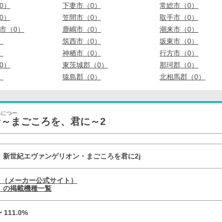
0）
下妻市（0）
常総市（0）
0）
笠間市（0）
取手市（0）
市（0）
鹿嶋市（0）
潮来市（0）
）
筑西市（0）
坂東市（0）
）
神栖市（0）
行方市（0）
0）
東茨城郡（0）
那珂郡（0）
）
猿島郡（0）
北相馬郡（0）
みにつー
～まごころを、君に～2
 新世紀エヴァンゲリオン・まごころを君に2j
ィ（メーカー公式サイト）
 の掲載機種一覧
〜 111.0%