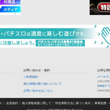
お問い合わせ・規約
お得な情
メールマ
ご利用規約
お得な情報
個人情報の取り扱いについて
DMMア
お問い合わせはこちら
DMMの商
ス
会員規約
個人情報保護に関して
特定商取引法に基づく表示
事業提携・事
Copyright © since 1998 DMM All Rights Reserved.