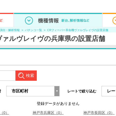
/演出・解析情報
パチンコ一覧
CRフィーバー革命機ヴァルヴレイヴの設置店舗
ヴァルヴレイヴの兵庫県の設置店舗
検索
村
レートで絞り込む
登録データがありません
（0）
神戸市兵庫区（0）
神戸市長田区（0）