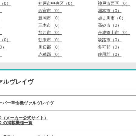
（0）
神戸市中央区（0）
神戸市西区（0）
）
西宮市（0）
洲本市（0）
）
豊岡市（0）
加古川市（0）
）
三木市（0）
高砂市（0）
）
加西市（0）
丹波篠山市（0）
（0）
朝来市（0）
淡路市（0）
0）
川辺郡（0）
多可郡（0）
）
赤穂郡（0）
佐用郡（0）
ァルヴレイヴ
ィーバー革命機ヴァルヴレイヴ
YO（メーカー公式サイト）
YO の掲載機種一覧