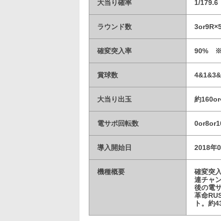
大当り確率
1/179
ラウンド数
3or9R
確変突入率
90% 
賞球数
4&1&3&
大当り出玉
約160or
電サポ回転数
0or8o
導入開始日
2018年
機種概要
確変突入
連チャ
後の電
革命RU
ト。約