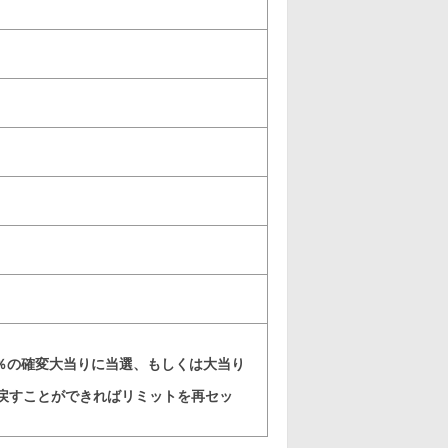
7％の確変大当りに当選、もしくは大当り
き戻すことができればリミットを再セッ