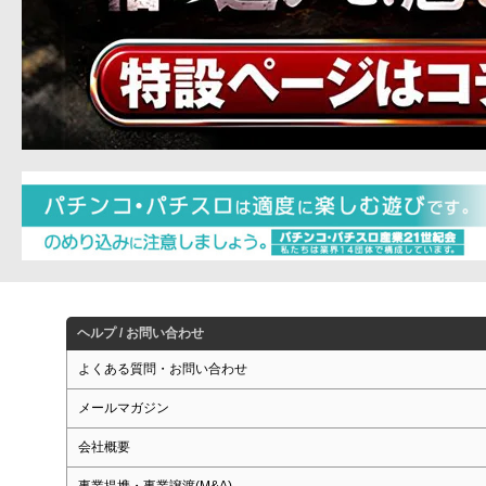
ヘルプ / お問い合わせ
よくある質問・お問い合わせ
メールマガジン
会社概要