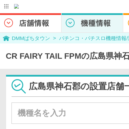
DMMぱちタウン
パチンコ・パチスロ機種情報
CR FAIRY TAIL FPMの広島
広島県神石郡の設置店舗