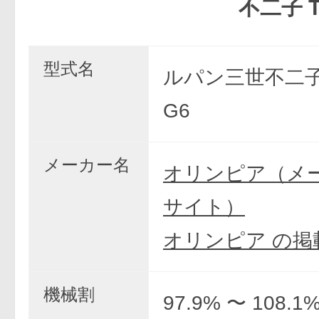
不二子 TYPE
型式名
ルパン三世不二子Ty
G6
メーカー名
オリンピア（メ
サイト）
オリンピア の掲
機械割
97.9% 〜 108.