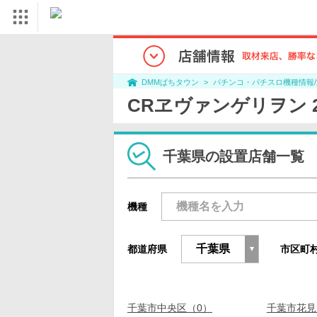
パチンコ・パチスロ機種情報
DMMぱちタウン
CRヱヴァンゲリヲン 2
千葉県の設置店舗一覧
機種
都道府県
市区町
千葉市中央区（0）
千葉市花見