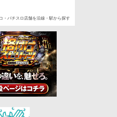
ンコ・パチスロ店舗を沿線・駅から探す