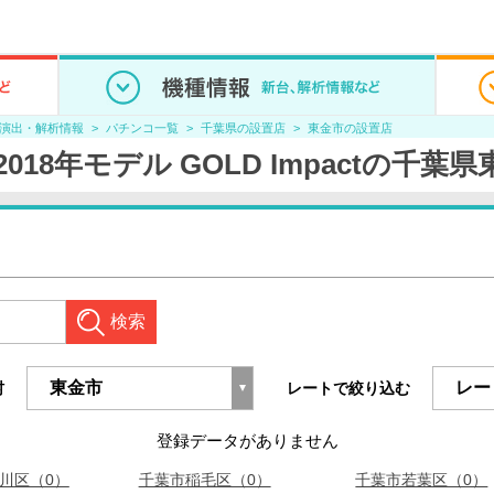
/演出・解析情報
パチンコ一覧
千葉県の設置店
東金市の設置店
018年モデル GOLD Impactの千
検索
村
レートで絞り込む
登録データがありません
川区（0）
千葉市稲毛区（0）
千葉市若葉区（0）