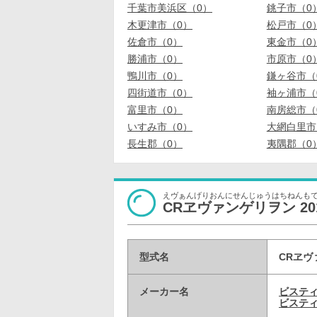
千葉市美浜区（0）
銚子市（0
木更津市（0）
松戸市（0
佐倉市（0）
東金市（0
勝浦市（0）
市原市（0
鴨川市（0）
鎌ヶ谷市（
四街道市（0）
袖ヶ浦市（
富里市（0）
南房総市（
いすみ市（0）
大網白里市
長生郡（0）
夷隅郡（0
えヴぁんげりおんにせんじゅうはちねんも
CRヱヴァンゲリヲン 201
型式名
CRヱヴ
メーカー名
ビステ
ビスティ