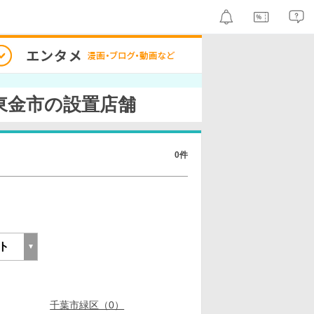
葉県東金市の設置店舗
0件
千葉市緑区（0）