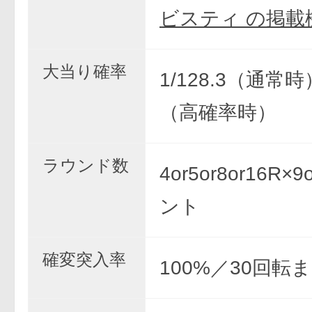
ビスティ の掲載
大当り確率
1/128.3（通常時）
（高確率時）
ラウンド数
4or5or8or16R×
ント
確変突入率
100%／30回転