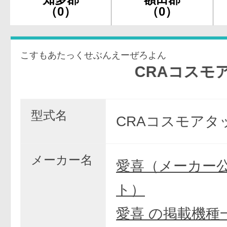
（0）
（0）
こすもあたっくせぶんえーぜろよん
CRAコスモアタック7
型式名
CRAコスモアタッ
メーカー名
愛喜（メーカー
ト）
愛喜 の掲載機種