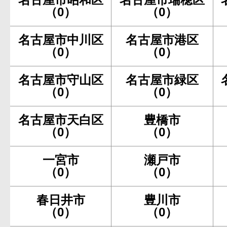
（0）
（0）
名古屋市中川区
名古屋市港区
（0）
（0）
名古屋市守山区
名古屋市緑区
（0）
（0）
名古屋市天白区
豊橋市
（0）
（0）
一宮市
瀬戸市
（0）
（0）
春日井市
豊川市
（0）
（0）