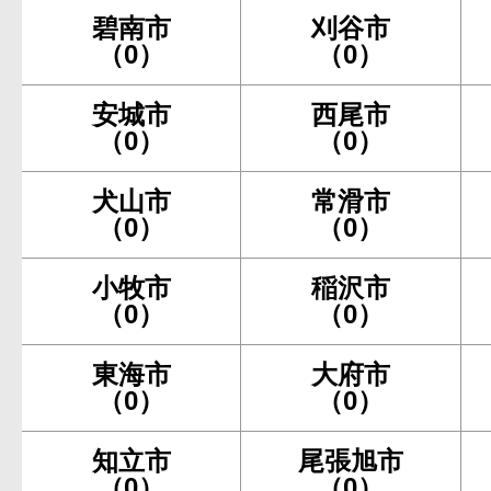
碧南市
刈谷市
（0）
（0）
安城市
西尾市
（0）
（0）
犬山市
常滑市
（0）
（0）
小牧市
稲沢市
（0）
（0）
東海市
大府市
（0）
（0）
知立市
尾張旭市
（0）
（0）