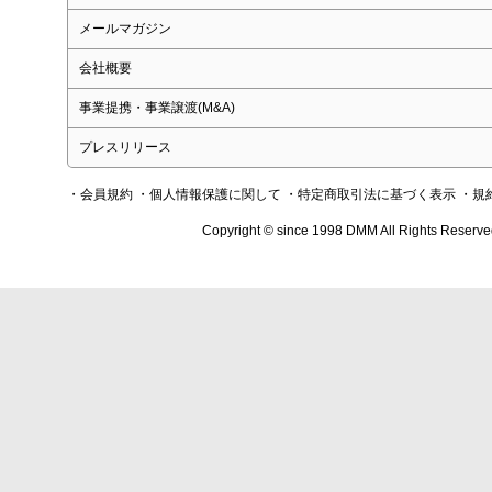
メールマガジン
会社概要
事業提携・事業譲渡(M&A)
プレスリリース
・会員規約
・個人情報保護に関して
・特定商取引法に基づく表示
・規
Copyright © since 1998 DMM All Rights Reserve