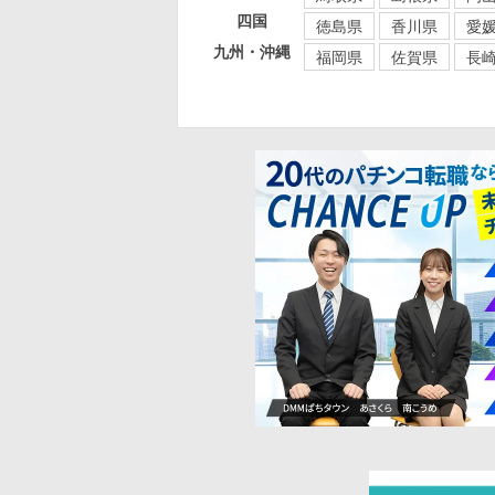
四国
徳島県
香川県
愛
九州・沖縄
福岡県
佐賀県
長