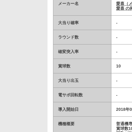
メーカー名
愛喜（
愛喜 の
大当り確率
-
ラウンド数
-
確変突入率
-
賞球数
10
大当り出玉
-
電サポ回転数
-
導入開始日
2018年
機種概要
普通機専
賞球数1