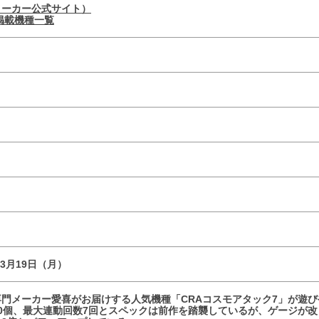
メーカー公式サイト）
掲載機種一覧
03月19日（月）
門メーカー愛喜がお届けする人気機種「CRAコスモアタック7」が遊びや
0個、最大連動回数7回とスペックは前作を踏襲しているが、ゲージが改