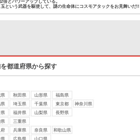
約2倍とパワーアップしている。
コ玉という武器を駆使して、謎の生命体にコスモアタックをお見舞いだ!!
舗を都道府県から探す
城県
秋田県
山形県
福島県
馬県
埼玉県
千葉県
東京都
神奈川県
川県
福井県
山梨県
長野県
知県
三重県
阪府
兵庫県
奈良県
和歌山県
山県
広島県
山口県