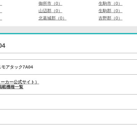
）
御所市（0）
生駒市（0）
）
山辺郡（0）
生駒郡（0）
）
北葛城郡（0）
吉野郡（0）
04
スモアタック7A04
メーカー公式サイト）
掲載機種一覧