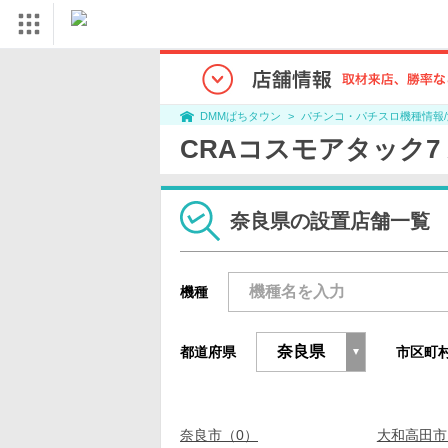
パチンコ・パチスロ機種情報
DMMぱちタウン
CRAコスモアタック7
奈良県の設置店舗一覧
機種
都道府県
市区町
奈良市（0）
大和高田市