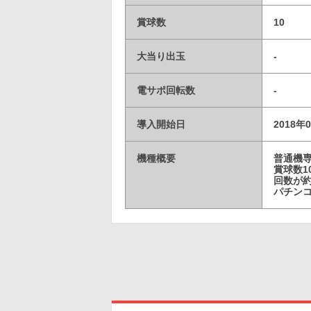
賞球数
10
大当り出玉
-
電サポ回転数
-
導入開始日
2018年
機種概要
普通機専
賞球数1
回数が
パチン