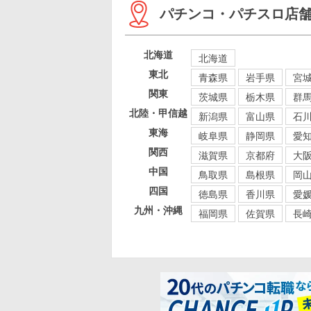
パチンコ・パチスロ店
北海道
北海道
東北
青森県
岩手県
宮
関東
茨城県
栃木県
群
北陸・甲信越
新潟県
富山県
石
東海
岐阜県
静岡県
愛
関西
滋賀県
京都府
大
中国
鳥取県
島根県
岡
四国
徳島県
香川県
愛
九州・沖縄
福岡県
佐賀県
長