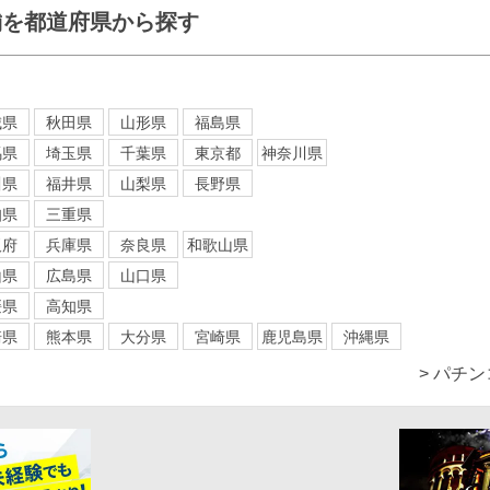
舗を都道府県から探す
城県
秋田県
山形県
福島県
馬県
埼玉県
千葉県
東京都
神奈川県
川県
福井県
山梨県
長野県
知県
三重県
阪府
兵庫県
奈良県
和歌山県
山県
広島県
山口県
媛県
高知県
崎県
熊本県
大分県
宮崎県
鹿児島県
沖縄県
> パチ