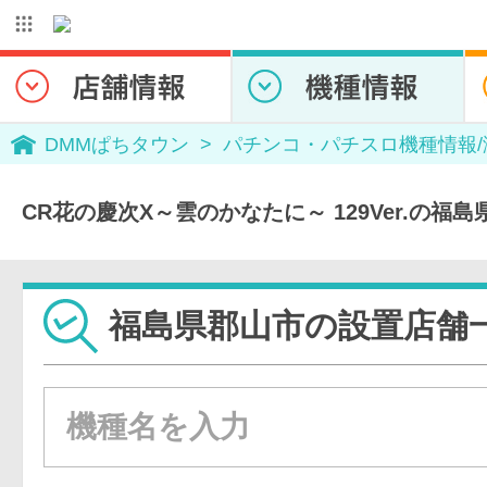
DMMぱちタウン
パチンコ・パチスロ機種情報
CR花の慶次X～雲のかなたに～ 129Ver.の福
福島県郡山市の設置店舗