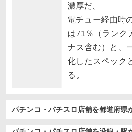
濃厚だ。
電チュー経由時の
は71％（ランク
ナス含む）と、
化したスペック
る。
パチンコ・パチスロ店舗を都道府県
パチンコ・パチスロ店舗を沿線・駅