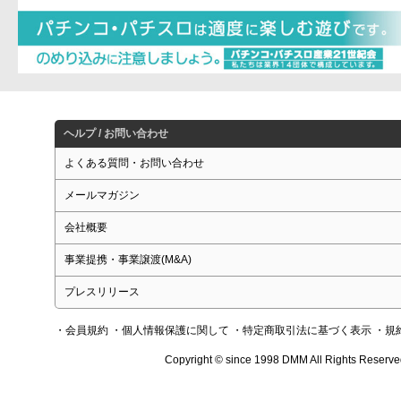
ヘルプ / お問い合わせ
よくある質問・お問い合わせ
メールマガジン
会社概要
事業提携・事業譲渡(M&A)
プレスリリース
・会員規約
・個人情報保護に関して
・特定商取引法に基づく表示
・規
Copyright © since 1998 DMM All Rights Reserve