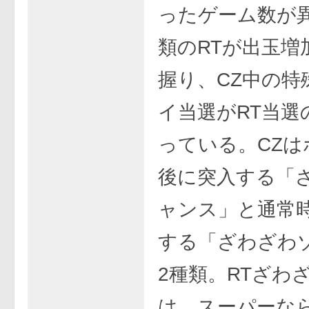
ったゲーム数が
類のRTが出玉増
握り、CZ中の特
イ当選がRT当選
っている。CZは
後に突入する「
ャンス」と通常
する「ざわざわ
2種類。RTざわ
は、スーパーな