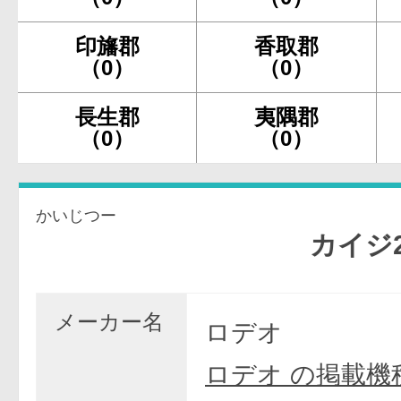
印旛郡
香取郡
（0）
（0）
長生郡
夷隅郡
（0）
（0）
かいじつー
カイジ2
メーカー名
ロデオ
ロデオ の掲載機