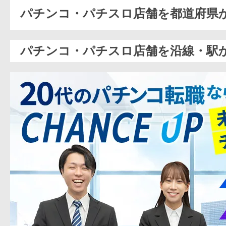
パチンコ・パチスロ店舗を都道府県
パチンコ・パチスロ店舗を沿線・駅