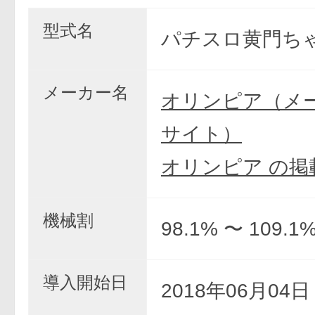
型式名
パチスロ黄門ちゃ
メーカー名
オリンピア（メ
サイト）
オリンピア の掲
機械割
98.1% 〜 109.1
導入開始日
2018年06月04