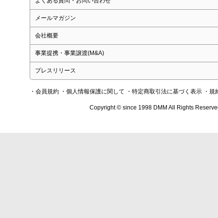
よくある質問・お問い合わせ
メールマガジン
会社概要
事業提携・事業譲渡(M&A)
プレスリリース
・会員規約
・個人情報保護に関して
・特定商取引法に基づく表示
・規
Copyright © since 1998 DMM All Rights Reserve