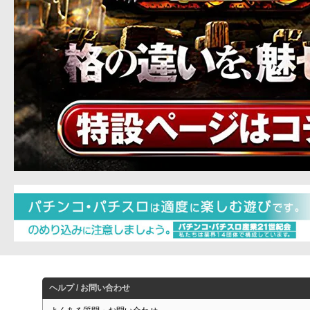
ヘルプ / お問い合わせ