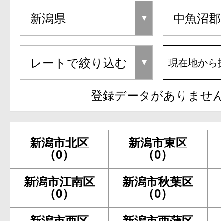
現在地から
登録データがありませ
新潟市北区
新潟市東区
（0）
（0）
新潟市江南区
新潟市秋葉区
（0）
（0）
新潟市西区
新潟市西蒲区