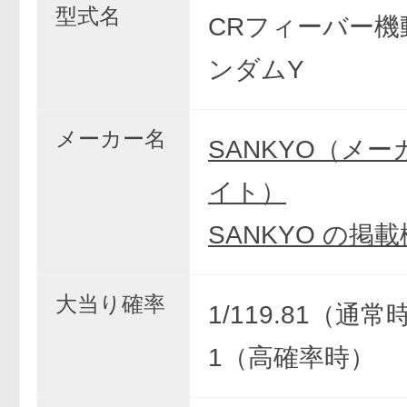
型式名
CRフィーバー機
ンダムY
メーカー名
SANKYO（メ
イト）
SANKYO の掲
大当り確率
1/119.81（通常時
1（高確率時）