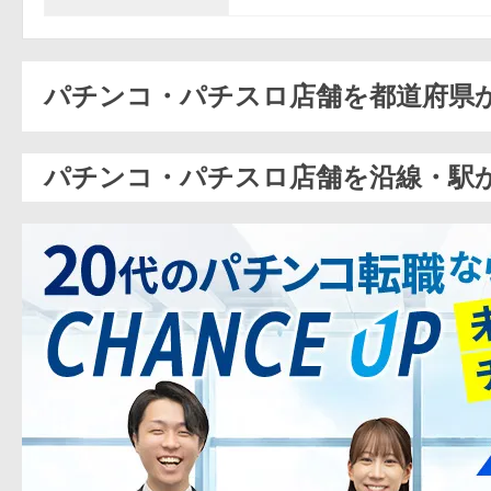
パチンコ・パチスロ店舗を都道府県
パチンコ・パチスロ店舗を沿線・駅