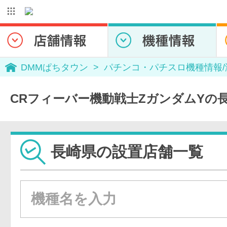
DMMぱちタウン
パチンコ・パチスロ機種情報
CRフィーバー機動戦士ZガンダムYの
長崎県の設置店舗一覧