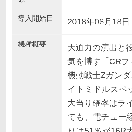
導入開始日
2018年06月18
機種概要
大迫力の演出と
気を博す「CRフ
機動戦士Zガン
イトミドルスペ
大当り確率はラ
ても、電チュー
りは51％が16