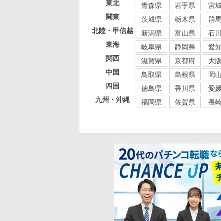
東北
青森県
岩手県
宮
関東
茨城県
栃木県
群
北陸・甲信越
新潟県
富山県
石
東海
岐阜県
静岡県
愛
関西
滋賀県
京都府
大
中国
鳥取県
島根県
岡
四国
徳島県
香川県
愛
九州・沖縄
福岡県
佐賀県
長