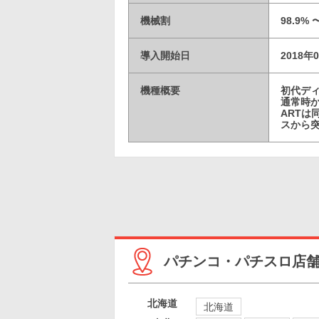
機械割
98.9%
導入開始日
2018年
機種概要
初代デ
通常時か
ARTは
スから突
パチンコ・パチスロ店
北海道
北海道