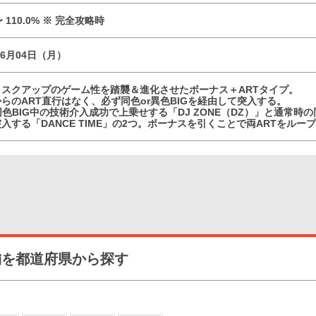
 〜 110.0% ※ 完全攻略時
06月04日（月）
ィスクアップのゲーム性を踏襲＆進化させたボーナス＋ARTタイプ。
らのART直行はなく、必ず同色or異色BIGを経由して突入する。
同色BIG中の技術介入成功で上乗せする「DJ ZONE（DZ）」と通常時の
入する「DANCE TIME」の2つ。ボーナスを引くことで両ARTをル
舗を都道府県から探す