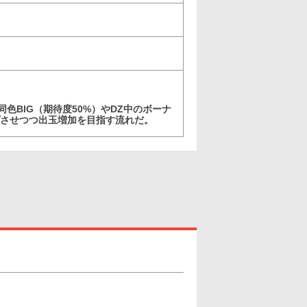
同色BIG（期待度50%）やDZ中のボーナ
ープさせつつ出玉増加を目指す流れだ。