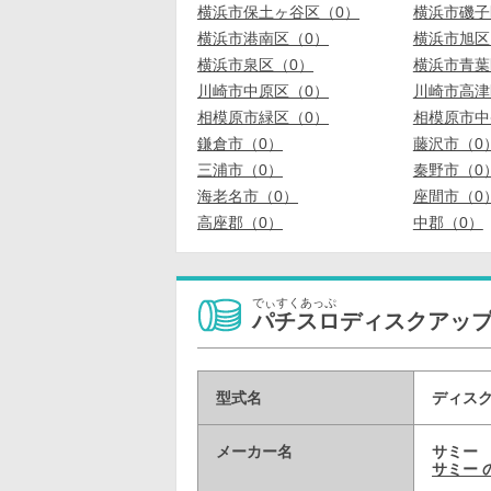
横浜市保土ヶ谷区（0）
横浜市磯子
横浜市港南区（0）
横浜市旭区
横浜市泉区（0）
横浜市青葉
川崎市中原区（0）
川崎市高津
相模原市緑区（0）
相模原市中
鎌倉市（0）
藤沢市（0
三浦市（0）
秦野市（0
海老名市（0）
座間市（0
高座郡（0）
中郡（0）
でぃすくあっぷ
パチスロディスクアッ
型式名
ディスク
メーカー名
サミー
サミー 