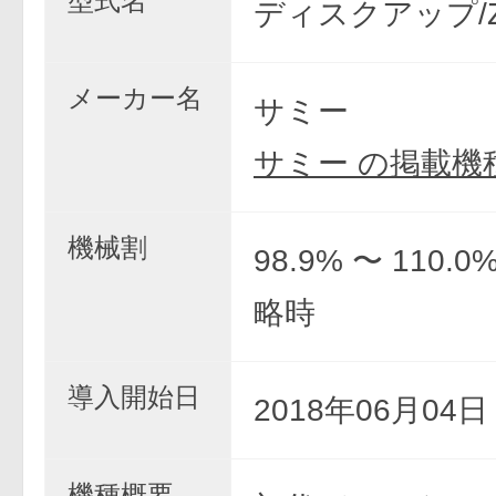
型式名
ディスクアップ/
メーカー名
サミー
サミー の掲載機
機械割
98.9% 〜 110.
略時
導入開始日
2018年06月04
機種概要