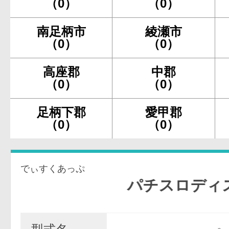
（0）
（0）
南足柄市
綾瀬市
（0）
（0）
高座郡
中郡
（0）
（0）
足柄下郡
愛甲郡
（0）
（0）
でぃすくあっぷ
パチスロディスクア