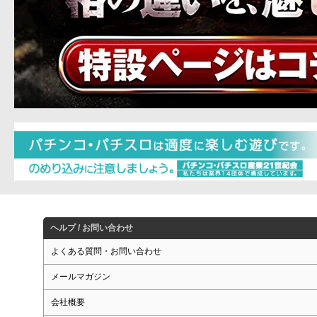
ヘルプ / お問い合わせ
よくある質問・お問い合わせ
メールマガジン
会社概要