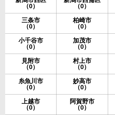
（0）
（0）
三条市
柏崎市
（0）
（0）
小千谷市
加茂市
（0）
（0）
見附市
村上市
（0）
（0）
糸魚川市
妙高市
（0）
（0）
上越市
阿賀野市
（0）
（0）