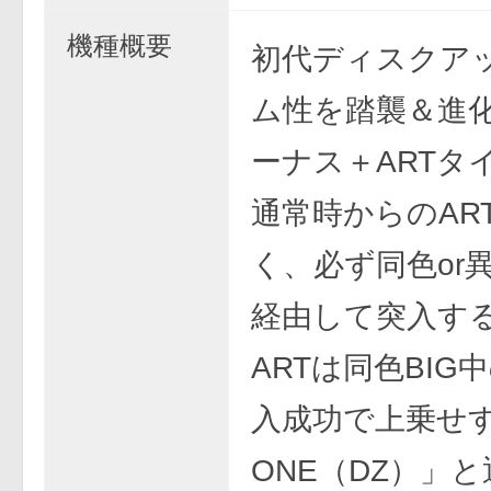
機種概要
初代ディスクア
ム性を踏襲＆進
ーナス＋ARTタ
通常時からのAR
く、必ず同色or異
経由して突入す
ARTは同色BIG
入成功で上乗せす
ONE（DZ）」