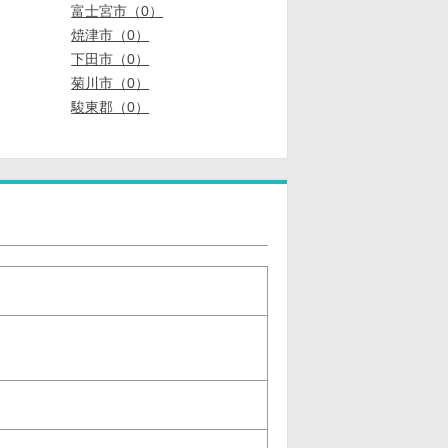
富士宮市（0）
焼津市（0）
下田市（0）
菊川市（0）
駿東郡（0）