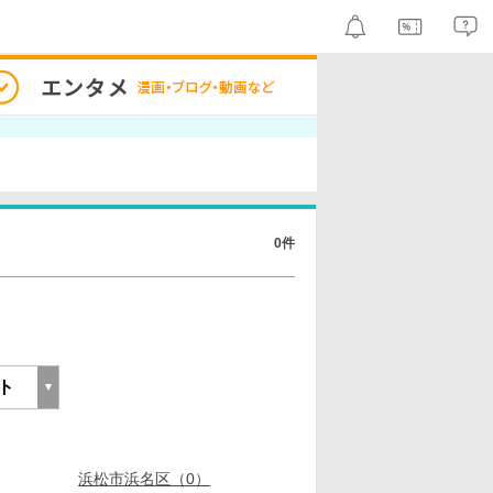
0件
浜松市浜名区（0）