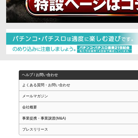
ヘルプ / お問い合わせ
よくある質問・お問い合わせ
メールマガジン
会社概要
事業提携・事業譲渡(M&A)
プレスリリース