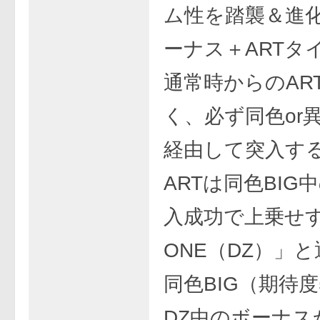
ム性を踏襲＆進
ーナス＋ARTタ
通常時からのAR
く、必ず同色or異
経由して突入す
ARTは同色BIG
入成功で上乗せす
ONE（DZ）」
同色BIG（期待度
DZ中のボーナス