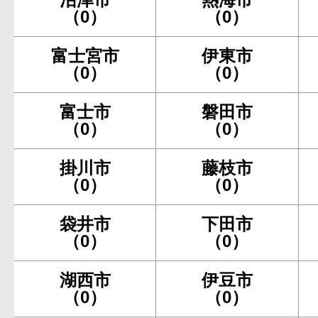
（0）
（0）
富士宮市
伊東市
（0）
（0）
富士市
磐田市
（0）
（0）
掛川市
藤枝市
（0）
（0）
袋井市
下田市
（0）
（0）
湖西市
伊豆市
（0）
（0）