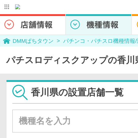
DMMぱちタウン
パチンコ・パチスロ機種情報
パチスロディスクアップの香川
香川県の設置店舗一覧