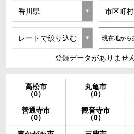
現在地から
登録データがありませ
高松市
丸亀市
（0）
（0）
善通寺市
観音寺市
（0）
（0）
東かがわ市
三豊市