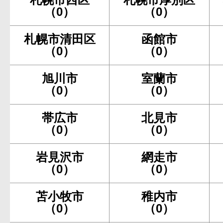
（0）
（0）
札幌市清田区
函館市
（0）
（0）
旭川市
室蘭市
（0）
（0）
帯広市
北見市
（0）
（0）
岩見沢市
網走市
（0）
（0）
苫小牧市
稚内市
（0）
（0）