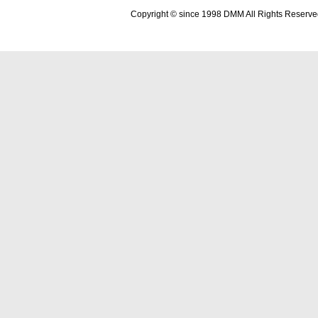
Copyright © since 1998 DMM All Rights Reserve