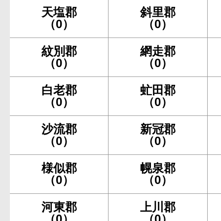
天塩郡
斜里郡
（0）
（0）
紋別郡
網走郡
（0）
（0）
白老郡
虻田郡
（0）
（0）
沙流郡
新冠郡
（0）
（0）
様似郡
幌泉郡
（0）
（0）
河東郡
上川郡
（0）
（0）