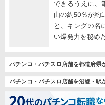
できるうえに、
由の約50％が約1
と、キングの名
い爆発力を秘め
パチンコ・パチスロ店舗を都道府県
パチンコ・パチスロ店舗を沿線・駅