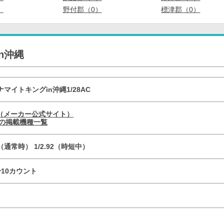
）
野付郡（0）
標津郡（0）
n沖縄
ナマイトキングin沖縄1/28AC
chi（メーカー公式サイト）
hi の掲載機種一覧
61（通常時） 1/2.92（時短中）
or10カウント