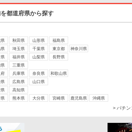
舗を都道府県から探す
城県
秋田県
山形県
福島県
馬県
埼玉県
千葉県
東京都
神奈川県
川県
福井県
山梨県
長野県
知県
三重県
阪府
兵庫県
奈良県
和歌山県
山県
広島県
山口県
媛県
高知県
崎県
熊本県
大分県
宮崎県
鹿児島県
沖縄県
> パチ