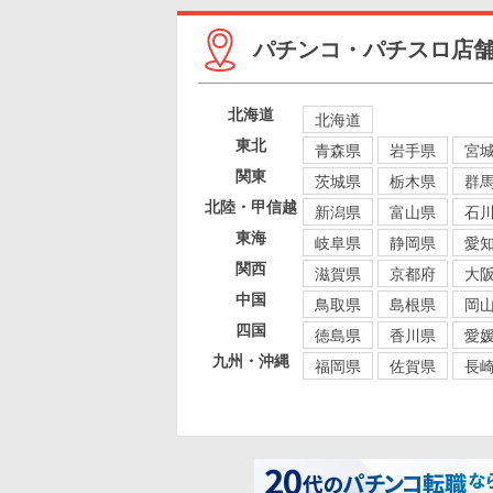
パチンコ・パチスロ店
北海道
北海道
東北
青森県
岩手県
宮
関東
茨城県
栃木県
群
北陸・甲信越
新潟県
富山県
石
東海
岐阜県
静岡県
愛
関西
滋賀県
京都府
大
中国
鳥取県
島根県
岡
四国
徳島県
香川県
愛
九州・沖縄
福岡県
佐賀県
長