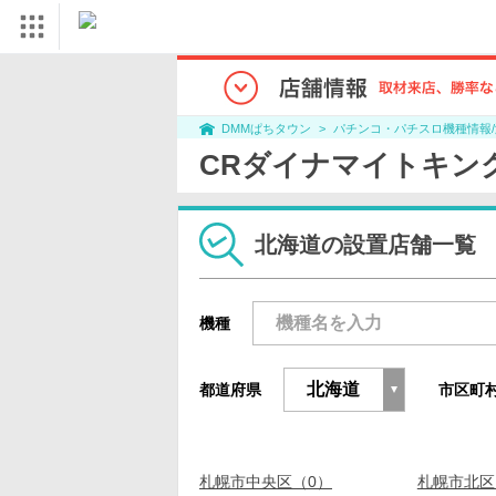
パチンコ・パチスロ機種情報
DMMぱちタウン
CRダイナマイトキン
北海道の設置店舗一覧
機種
都道府県
市区町
札幌市中央区（0）
札幌市北区