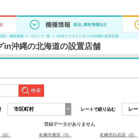
/演出・解析情報
パチンコ一覧
CRダイナマイトキングin沖縄の設置店舗
グin沖縄の北海道の設置店舗
検索
村
レートで絞り込む
登録データがありません
（0）
札幌市東区（0）
札幌市白石区（0）