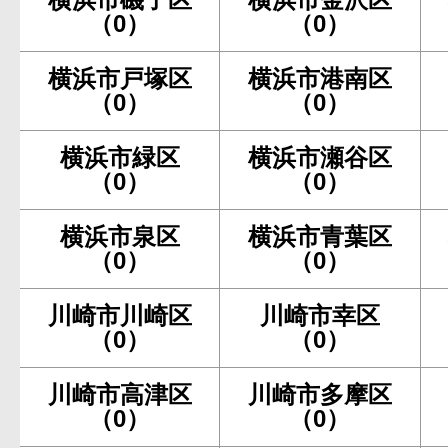
（0）
（0）
横浜市戸塚区
横浜市港南区
（0）
（0）
横浜市緑区
横浜市瀬谷区
（0）
（0）
横浜市泉区
横浜市青葉区
（0）
（0）
川崎市川崎区
川崎市幸区
（0）
（0）
川崎市高津区
川崎市多摩区
（0）
（0）