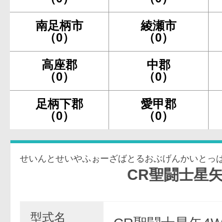
南足柄市
綾瀬市
（0）
（0）
高座郡
中郡
（0）
（0）
足柄下郡
愛甲郡
（0）
（0）
せいんとせいやふぉーざばとるおぶげんかいとっ
CR聖闘士星矢4 The Ba
型式名