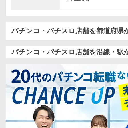
パチンコ・パチスロ店舗を都道府県
パチンコ・パチスロ店舗を沿線・駅