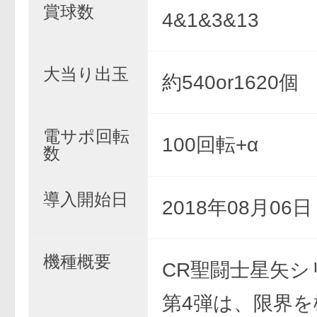
賞球数
4&1&3&13
大当り出玉
約540or1620個
電サポ回転
100回転+α
数
導入開始日
2018年08月06
機種概要
CR聖闘士星矢シ
第4弾は、限界を