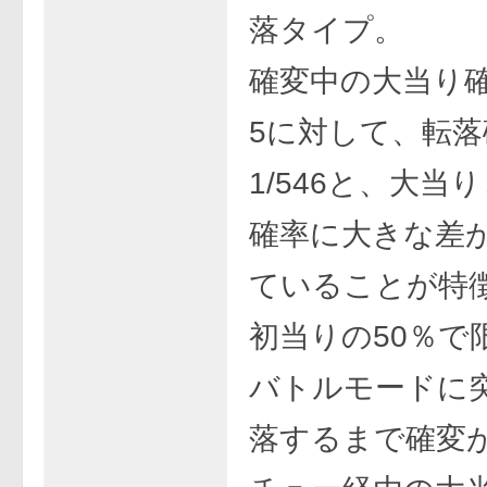
落タイプ。
確変中の大当り確率
5に対して、転落
1/546と、大当
確率に大きな差
ていることが特
初当りの50％で
バトルモードに
落するまで確変