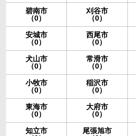
碧南市
刈谷市
（0）
（0）
安城市
西尾市
（0）
（0）
犬山市
常滑市
（0）
（0）
小牧市
稲沢市
（0）
（0）
東海市
大府市
（0）
（0）
知立市
尾張旭市