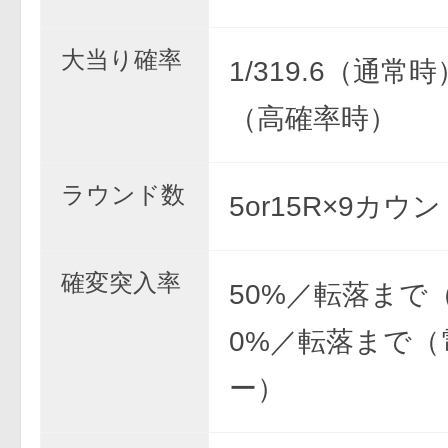
大当り確率
1/319.6（通常時）
（高確率時）
ラウンド数
5or15R×9カウ
確変突入率
50%／転落まで（
0%／転落まで（
ー）