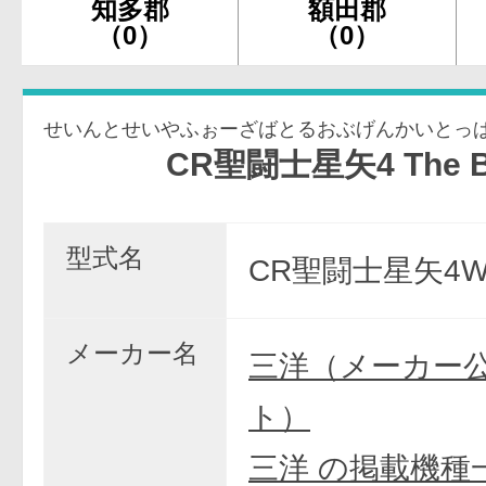
知多郡
額田郡
（0）
（0）
せいんとせいやふぉーざばとるおぶげんかいとっ
CR聖闘士星矢4 The Battle o
型式名
CR聖闘士星矢4W
メーカー名
三洋（メーカー
ト）
三洋 の掲載機種