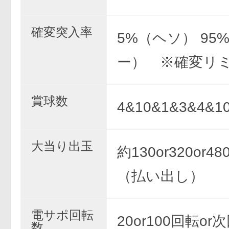
確変突入率
5%（ヘソ） 95
ー） ※確変リミ
賞球数
4&10&1&3&4&1
大当り出玉
約130or320or48
（払い出し）
電サポ回転
20or100回転o
数