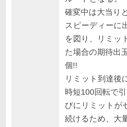
確変中は大当り
スピーディーに
を図り、リミッ
た場合の期待出玉
個!!
リミット到達後
時短100回転で
びにリミットが
続けるため、大