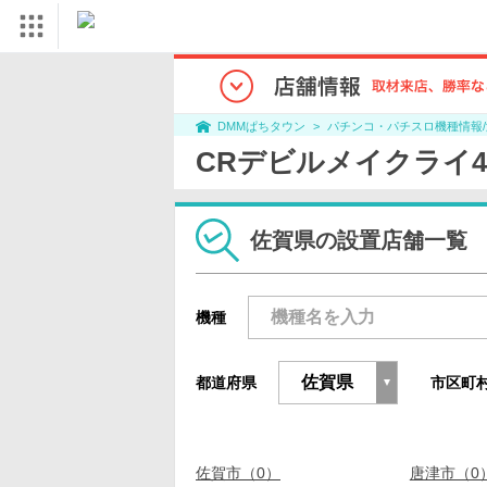
パチンコ・パチスロ機種情報
DMMぱちタウン
CRデビルメイクライ
佐賀県の設置店舗一覧
機種
都道府県
市区町
佐賀市（0）
唐津市（0