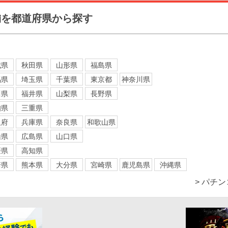
舗を都道府県から探す
城県
秋田県
山形県
福島県
馬県
埼玉県
千葉県
東京都
神奈川県
川県
福井県
山梨県
長野県
知県
三重県
阪府
兵庫県
奈良県
和歌山県
山県
広島県
山口県
媛県
高知県
崎県
熊本県
大分県
宮崎県
鹿児島県
沖縄県
> パチ