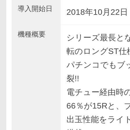
導入開始日
2018年10月22
機種概要
シリーズ最長とな
転のロングST仕
パチンコでもブ
裂!!
電チュー経由時
66％が15Rと
出玉性能をライ