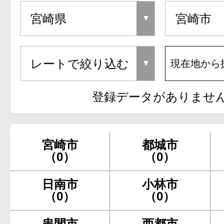
現在地から
登録データがありませ
宮崎市
都城市
（0）
（0）
日南市
小林市
（0）
（0）
串間市
西都市