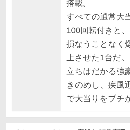
搭載。
すべての通常大
100回転付きと
損なうことなく
上させた1台だ。
立ちはだかる強
きのめし、疾風
で大当りをブチか