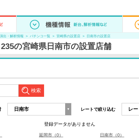
/演出・解析情報
パチンコ一覧
宮崎県の設置店
日南市の設置店
. 235の宮崎県日南市の設置店舗
検索
村
レートで絞り込む
登録データがありません
）
延岡市（0）
日南市（0）