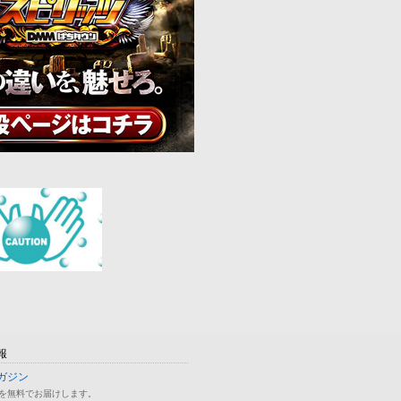
報
ガジン
を無料でお届けします。