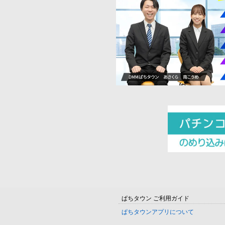
ぱちタウン ご利用ガイド
ぱちタウンアプリについて