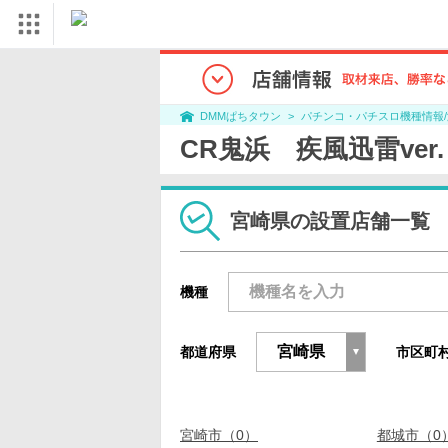
パチンコ・パチスロ機種情報
DMMぱちタウン
CR鬼浜 疾風迅雷ver
宮崎県の設置店舗一覧
機種
都道府県
市区町
宮崎市（0）
都城市（0