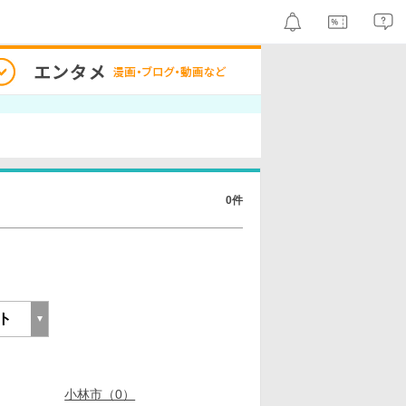
0件
小林市（0）