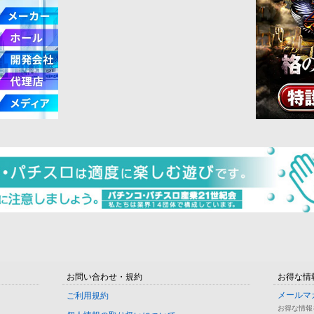
お問い合わせ・規約
お得な情
メールマ
ご利用規約
お得な情報