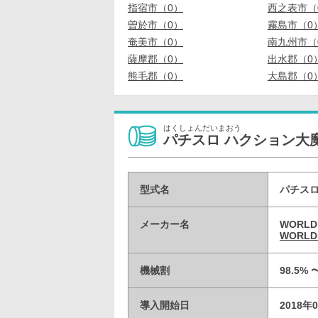
指宿市（0）
西之表市（
曽於市（0）
霧島市（0
奄美市（0）
南九州市（
薩摩郡（0）
出水郡（0
熊毛郡（0）
大島郡（0
はくしょんだいまおう
パチスロ ハクション大
型式名
パチスロ
メーカー名
WORLD
WORL
機械割
98.5%
導入開始日
2018年