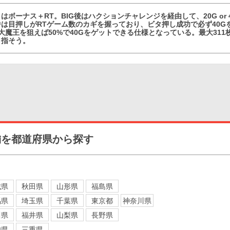
はボーナス＋RT。BIG後はハクションチャレンジを経由して、20G or
中は目押しがRTゲーム数のカギを握っており、ビタ押し成功で必ず40G
大魔王を狙えば50%で40Gをゲットできる仕様となっている。最大311
目指そう。
舗を都道府県から探す
城県
秋田県
山形県
福島県
馬県
埼玉県
千葉県
東京都
神奈川県
川県
福井県
山梨県
長野県
知県
三重県