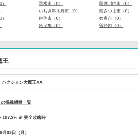
0）
垂水市（0）
薩摩川内市（0）
）
いちき串木野市（0）
南さつま市（0）
0）
伊佐市（0）
姶良市（0）
）
姶良郡（0）
曽於郡（0）
）
魔王
 ハクション大魔王AA
D の掲載機種一覧
 〜 107.2% ※ 完全攻略時
09月03日（月）