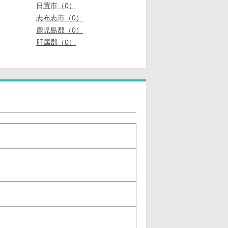
日置市（0）
志布志市（0）
鹿児島郡（0）
肝属郡（0）