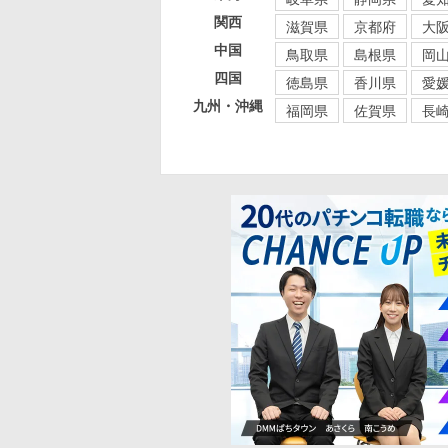
関西
滋賀県
京都府
大
中国
鳥取県
島根県
岡
四国
徳島県
香川県
愛
九州・沖縄
福岡県
佐賀県
長