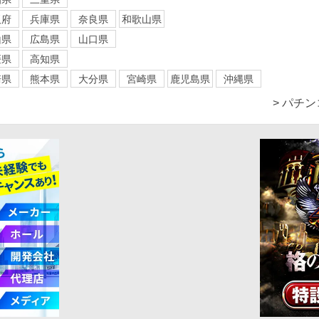
阪府
兵庫県
奈良県
和歌山県
山県
広島県
山口県
媛県
高知県
崎県
熊本県
大分県
宮崎県
鹿児島県
沖縄県
> パチ